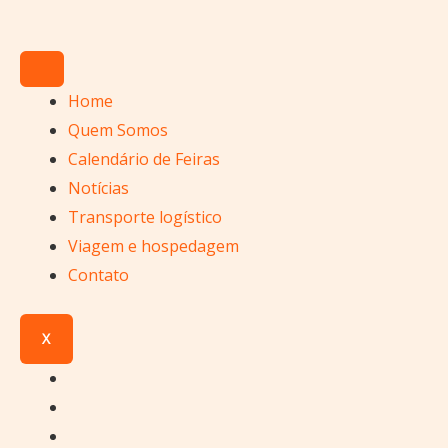
Ir
para
o
conteúdo
Home
Quem Somos
Calendário de Feiras
Notícias
Transporte logístico
Viagem e hospedagem
Contato
X