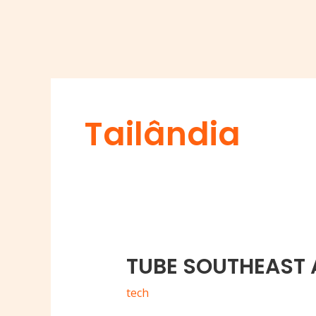
Tailândia
TUBE SOUTHEAST 
TUBE
SOUTHEAST
tech
ASIA