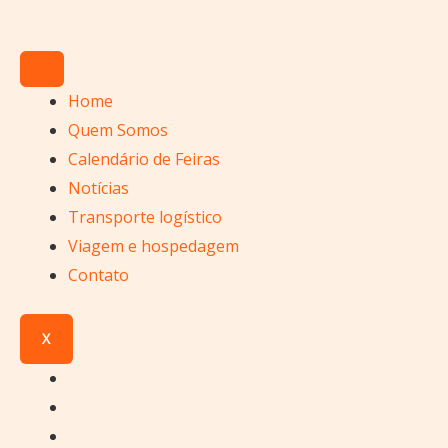
Ir
para
o
conteúdo
Home
Quem Somos
Calendário de Feiras
Notícias
Transporte logístico
Viagem e hospedagem
Contato
X