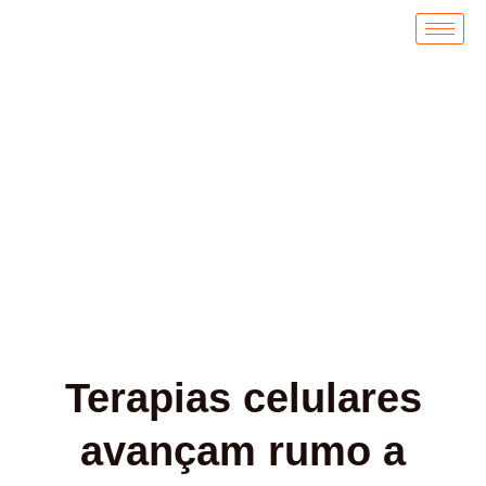
Ir
para
o
conteúdo
Notícias
Terapias celulares
avançam rumo a