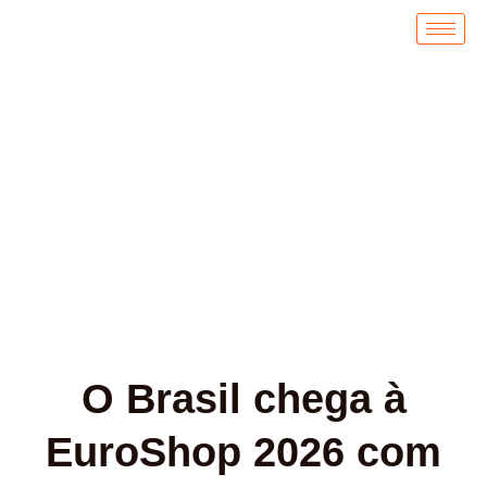
Ir
para
o
conteúdo
Notícias
O Brasil chega à
EuroShop 2026 com