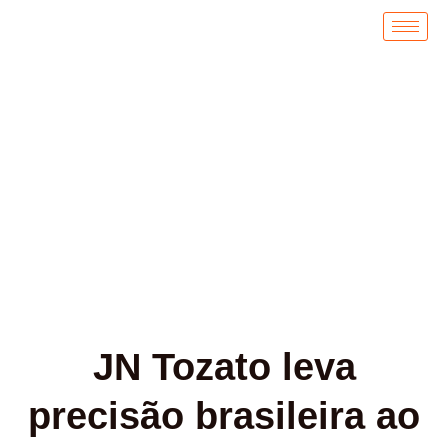
Ir
para
o
conteúdo
Notícias
JN Tozato leva
precisão brasileira ao