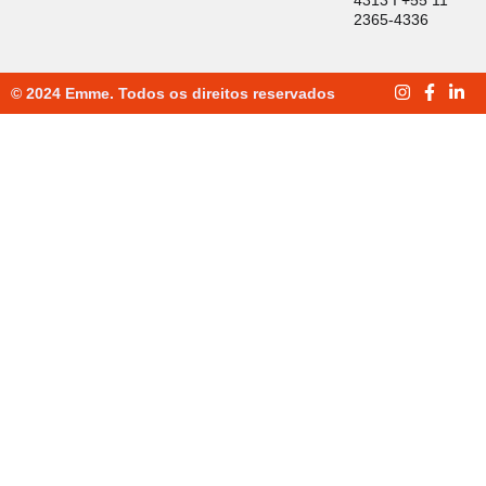
4313 I +55 11
2365-4336
© 2024 Emme. Todos os direitos reservados